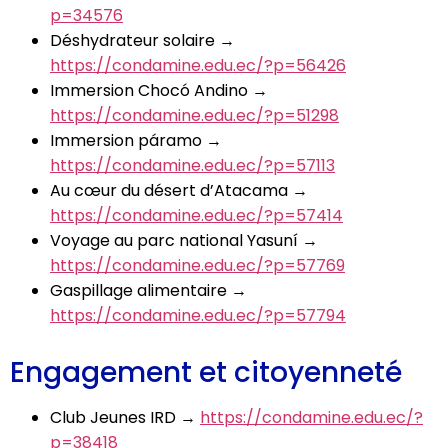
p=34576
Déshydrateur solaire →
https://condamine.edu.ec/?p=56426
Immersion Chocó Andino →
https://condamine.edu.ec/?p=51298
Immersion páramo →
https://condamine.edu.ec/?p=57113
Au cœur du désert d’Atacama →
https://condamine.edu.ec/?p=57414
Voyage au parc national Yasuní →
https://condamine.edu.ec/?p=57769
Gaspillage alimentaire →
https://condamine.edu.ec/?p=57794
Engagement et citoyenneté
Club Jeunes IRD →
https://condamine.edu.ec/?
p=38418