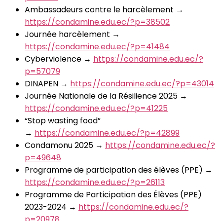
Ambassadeurs contre le harcèlement →
https://condamine.edu.ec/?p=38502
Journée harcèlement →
https://condamine.edu.ec/?p=41484
Cyberviolence →
https://condamine.edu.ec/?
p=57079
DINAPEN →
https://condamine.edu.ec/?p=43014
Journée Nationale de la Résilience 2025 →
https://condamine.edu.ec/?p=41225
“Stop wasting food”
→
https://condamine.edu.ec/?p=42899
Condamonu 2025 →
https://condamine.edu.ec/?
p=49648
Programme de participation des élèves (PPE) →
https://condamine.edu.ec/?p=26113
Programme de Participation des Élèves (PPE)
2023-2024 →
https://condamine.edu.ec/?
p=20978