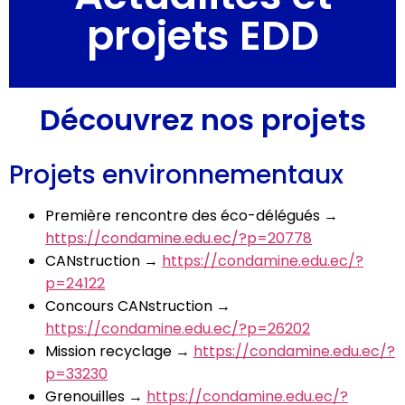
projets EDD
Découvrez nos projets
Projets environnementaux
Première rencontre des éco-délégués →
https://condamine.edu.ec/?p=20778
CANstruction →
https://condamine.edu.ec/?
p=24122
Concours CANstruction →
https://condamine.edu.ec/?p=26202
Mission recyclage →
https://condamine.edu.ec/?
p=33230
Grenouilles →
https://condamine.edu.ec/?