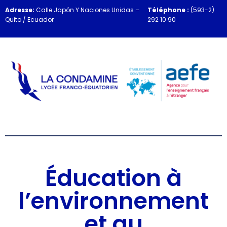
Adresse:
Calle Japón Y Naciones Unidas –
Téléphone :
(593-2)
Quito / Ecuador
292 10 90
Éducation à
l’environnement
et au