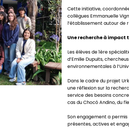
Cette initiative, coordonné
collègues Emmanuelle Vigne
l’établissement autour de r
Une recherche à impact te
Les élèves de 1ère spéciali
d’Emilie Dupuits, chercheus
environnementales à l’Univ
Dans le cadre du projet U
une réflexion sur la recher
service des besoins concret
cas du Chocó Andino, du fl
Son engagement a permis d
présentes, actives et enga