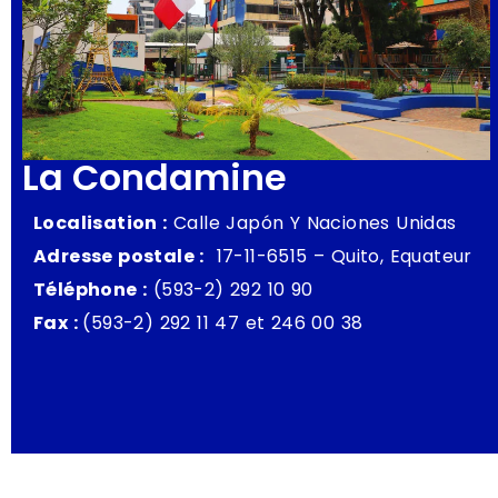
La Condamine
Localisation :
Calle Japón Y Naciones Unidas
Adresse postale :
17-11-6515 – Quito, Equateur
Téléphone :
(593-2) 292 10 90
Fax :
(593-2) 292 11 47 et 246 00 38