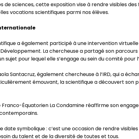
es de sciences, cette exposition vise à rendre visibles de
elles vocations scientifiques parmi nos élèves.
nternationale
ifique a également participé à une intervention virtuell
 Développement. La chercheuse a partagé son parcours pro
n sujet pour lequel elle s’engage au sein du comité pour l
i Paola Santacruz, également chercheuse à l’IRD, qui a écha
culièrement émouvant, la scientifique a découvert son pr
cée Franco-Équatorien La Condamine réaffirme son engage
s contemporains.
ne date symbolique : c’est une occasion de rendre visibles
soin du talent et de la diversité de toutes et tous.