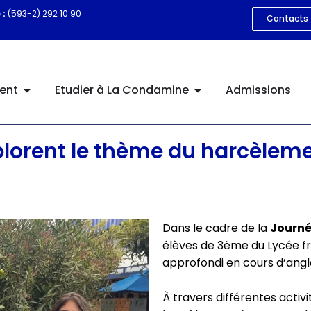
 :
(593-2) 292 10 90
Contacts
ent
Etudier à La Condamine
Admissions
lorent le thème du harcèlemen
Dans le cadre de la
Journé
élèves de 3ème du Lycée f
approfondi en cours d’angla
À travers différentes activ