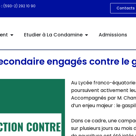
 :
(593-2) 292 10 90
Contacts
ent
Etudier à La Condamine
Admissions
econdaire engagés contre le 
Au Lycée franco-équatorie
poursuivent activement le
Accompagnés par M. Chantier
d’un enjeu majeur : le gaspi
Dans ce cadre, une campag
sur plusieurs jours au mois
de nourriture ont été jetés