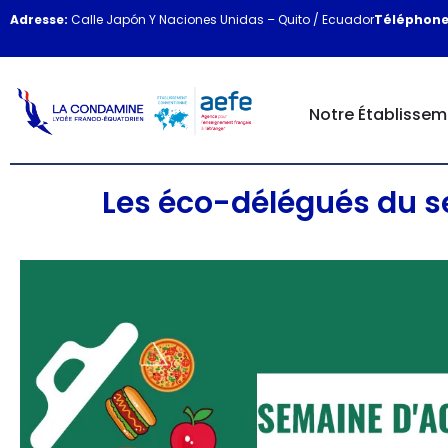
Adresse:
Calle Japón Y Naciones Unidas – Quito / Ecuador
Téléphone
Notre Établissem
Les éco-délégués du s