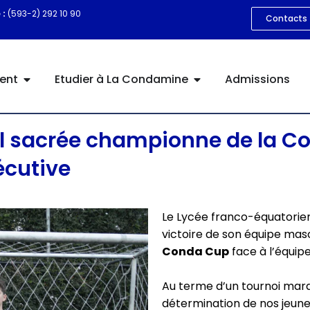
 :
(593-2) 292 10 90
Contacts
ent
Etudier à La Condamine
Admissions
ll sacrée championne de la C
cutive
Le Lycée franco-équatorien
victoire de son équipe mascu
Conda Cup
face à l’équipe
Au terme d’un tournoi marq
détermination de nos jeunes