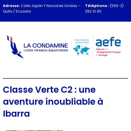
Adresse:
Calle Japón Y Naciones Unidas –
Téléphone :
(593-2)
Quito / Ecuador
292 10 90
Classe Verte C2 : une
aventure inoubliable à
Ibarra