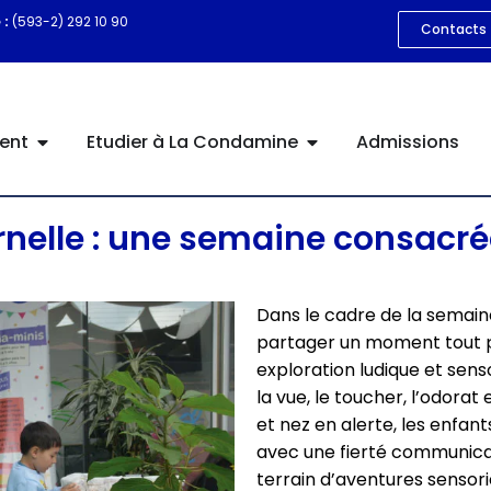
 :
(593-2) 292 10 90
Contacts
ent
Etudier à La Condamine
Admissions
rnelle : une semaine consacré
Dans le cadre de la semaine
partager un moment tout p
exploration ludique et senso
la vue, le toucher, l’odorat
et nez en alerte, les enfan
avec une fierté communicat
terrain d’aventures sensorie