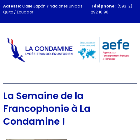
Adresse:
Calle Japón Y Naciones Unidas –
Téléphone :
(593-2)
Quito / Ecuador
292 10 90
La Semaine de la
Francophonie à La
Condamine !