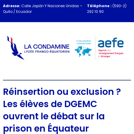
Adresse:
Calle Japón Y Naciones Unidas –
Téléphone :
(593-2)
Quito / Ecuador
292 10 90
Réinsertion ou exclusion ?
Les élèves de DGEMC
ouvrent le débat sur la
prison en Équateur