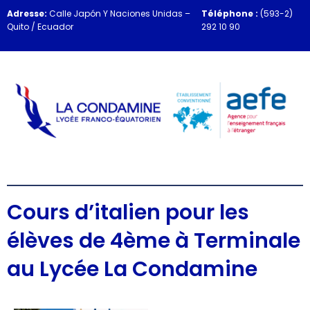
Adresse:
Calle Japón Y Naciones Unidas –
Téléphone :
(593-2)
Quito / Ecuador
292 10 90
Cours d’italien pour les
élèves de 4ème à Terminale
au Lycée La Condamine