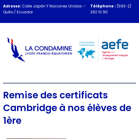
Adresse:
Calle Japón Y Naciones Unidas –
Téléphone :
(593-2)
Quito / Ecuador
292 10 90
Remise des certificats
Cambridge à nos élèves de
1ère