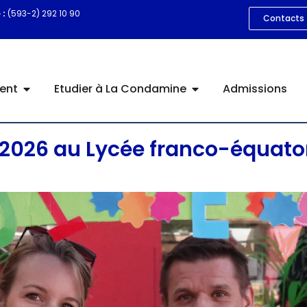
 :
(593-2) 292 10 90
Contacts
ent
Etudier à La Condamine
Admissions
-2026 au Lycée franco-équat