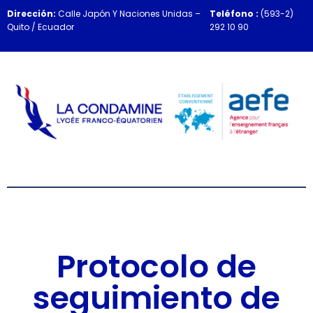
Dirección:
Calle Japón Y Naciones Unidas –
Teléfono :
(593-2)
Quito / Ecuador
292 10 90
Protocolo de
seguimiento de