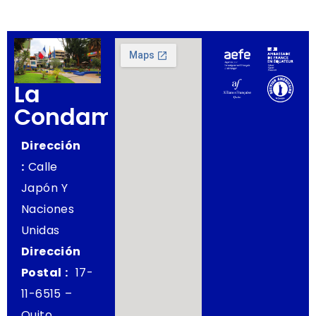
La
Condamine
Dirección
:
Calle
Japón Y
Naciones
Unidas
Dirección
Postal :
17-
11-6515 –
Quito,