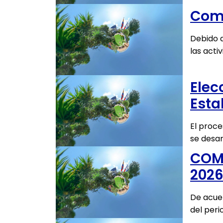
Comu
Debido a
las acti
Elec
Esta
El proce
se desar
COM
2026
De acuer
del peri