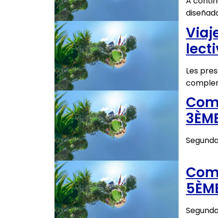
A contin
diseñado
Viaj
lect
Les pres
compleme
Comu
3ÈM
Segunda
Comu
5ÈM
Segunda