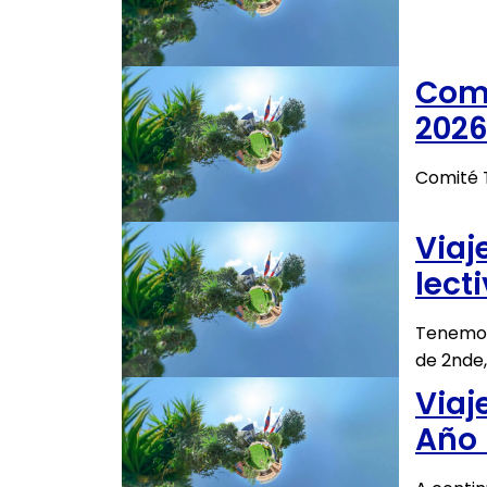
Comu
202
Comité 
Viaj
lect
Tenemos 
de 2nde,
Viaj
Año 