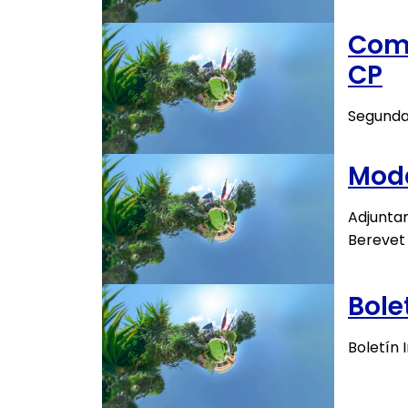
Comu
CP
Segunda
Moda
Adjunta
Berevet 
Bole
Boletín