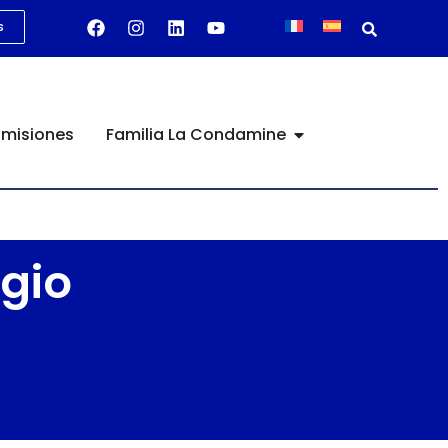
s
misiones
Familia La Condamine
gio