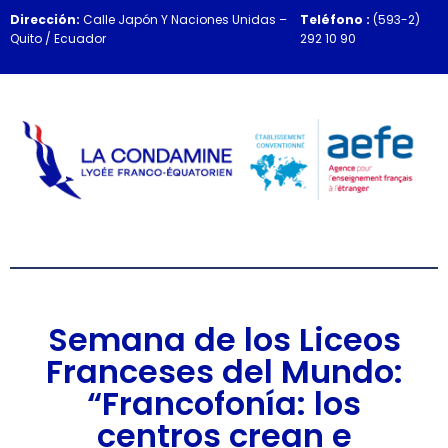
Dirección:
Calle Japón Y Naciones Unidas –
Teléfono :
(593-2)
Quito / Ecuador
292 10 90
Semana de los Liceos
Franceses del Mundo:
“Francofonía: los
centros crean e